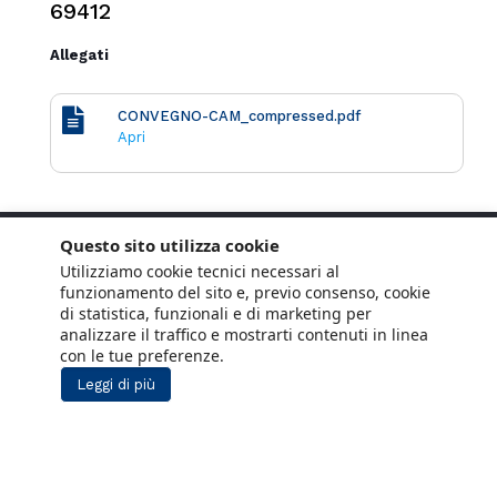
69412
Allegati
CONVEGNO-CAM_compressed.pdf
Apri
Questo sito utilizza cookie
Utilizziamo cookie tecnici necessari al
funzionamento del sito e, previo consenso, cookie
di statistica, funzionali e di marketing per
analizzare il traffico e mostrarti contenuti in linea
con le tue preferenze.
Leggi di più
Copyright © 2021 ANCE. Tutti i diritti riservati.
Privacy
Cookie Policy
Social Media
Lavora con noi
Policy